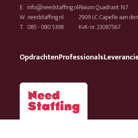
E.
info@needstaffing.nl
Rivium Quadrant 167
W.
needstaffing.nl
2909 LC Capelle aan den 
T.
085 - 080 5398
KvK-nr. 23087567
Opdrachten
Professionals
Leveranci