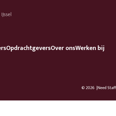
IJssel
ers
Opdrachtgevers
Over ons
Werken bij
© 2026
Need Staff